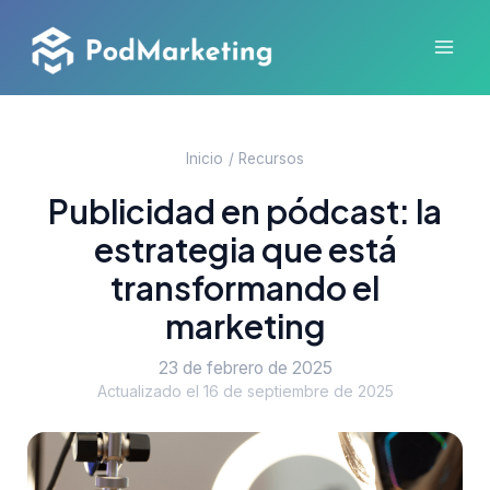
Ir
al
Mai
contenido
Men
Inicio
Recursos
Publicidad en pódcast: la
estrategia que está
transformando el
marketing
23 de febrero de 2025
Actualizado el 16 de septiembre de 2025