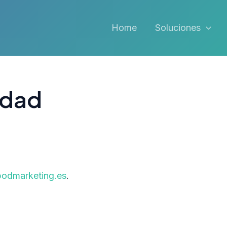
Home
Soluciones
idad
/podmarketing.es
.