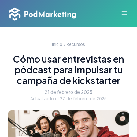
Ir
al
Mai
contenido
Men
Inicio
Recursos
Cómo usar entrevistas en
pódcast para impulsar tu
campaña de kickstarter
21 de febrero de 2025
Actualizado el 27 de febrero de 2025